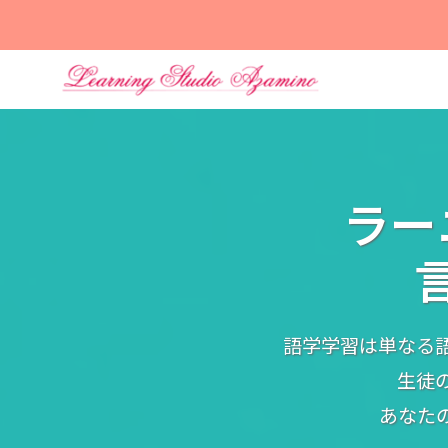
Skip
to
content
ラー
語学学習は単なる
生徒
あなた