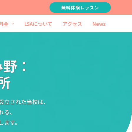
無料体験レッスン
料金
LSAについて
アクセス
News
み野：
所
設立された当校は、
れる、
します。