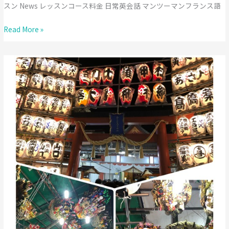
スン News レッスンコース料金 日常英会話 マンツーマンフランス語
Season’s
Read More »
greetings!