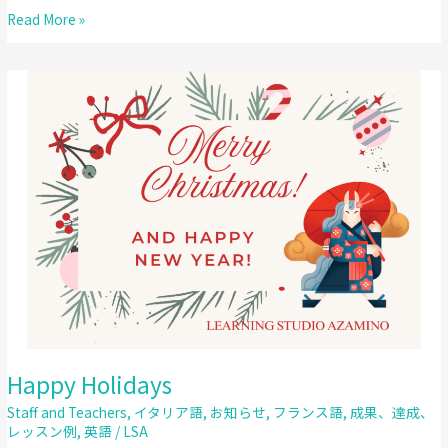
Happy
Read More »
Spring
～
春
で
す
ね
～
Happy Holidays
Staff and Teachers
,
イタリア語
,
お知らせ
,
フランス語
,
成果、達成、
レッスン例
,
英語
/
LSA