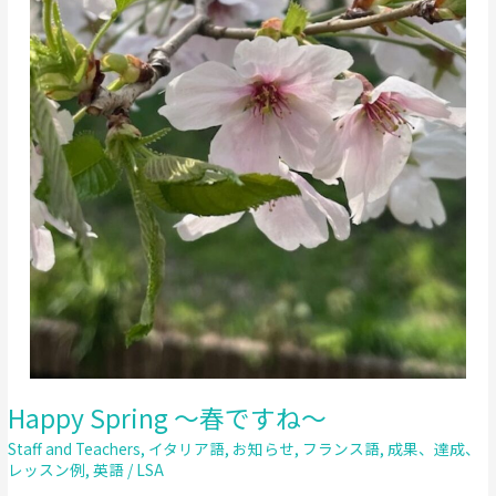
Happy Spring ～春ですね～
Staff and Teachers
,
イタリア語
,
お知らせ
,
フランス語
,
成果、達成、
レッスン例
,
英語
/
LSA