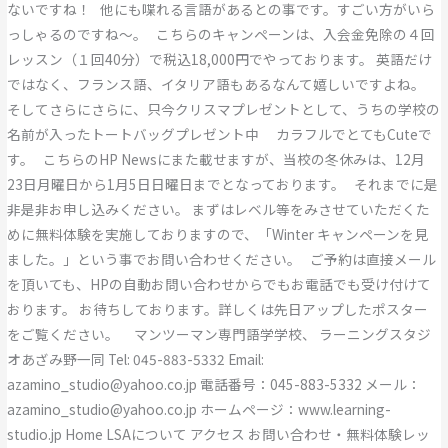
ないですね！ 他にも喋れる言語があるとの事です。すごい方がいら
っしゃるのですね〜。 こちらのキャンペーンは、入会金免除の４回
レッスン（１回40分）で税込18,000円でやっております。 英語だけ
ではなく、フランス語、イタリア語もあるなんて嬉しいですよね。
そしてさらにさらに、只今クリスマプレゼントとして、うちの学校の
名前が入ったトートバッグプレゼント中 カラフルでとてもCuteで
す。 こちらのHP Newsにまた載せますが、当校の冬休みは、12月
23日月曜日から1月5日日曜日までとなっております。 それまでに是
非是非お申し込みください。 まずはレベル等をみさせていただくた
めに無料体験を実施しておりますので、「Winter キャンペーンを見
ました。」という事でお問い合わせください。 ご予約は直接メール
を頂いても、HPの自動お問い合わせからでもお電話でも受け付けて
おります。 お待ちしております。詳しくは先日アップしたポスター
をご覧ください。 マンツーマン専門語学学校、 ラーニングスタジ
オあざみ野一同 Tel: 045-883-5332 Email:
azamino_studio@yahoo.co.jp 電話番号：045-883-5332 メール：
azamino_studio@yahoo.co.jp ホームページ：www.learning-
studio.jp Home LSAについて アクセス お問い合わせ・無料体験レッ