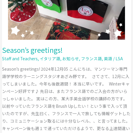
Season’s greetings!
Staff and Teachers
,
イタリア語
,
お知らせ
,
フランス語
,
英語
/
LSA
Season’s greetings! 2024年12月05 こんにちは、マンツーマン専門
語学学校のラーニングスタジオあざみ野です。 さてさて、12月に入
ってしまいました。今年も後数週間！ 本当に早いです。 Winterキャ
ンペーン好評です♪ 先日は、またフランス語でのご入会の方がいら
っしゃいました。 実はこの方、某大手英会話学校の講師の方です。
以前やっていたフランス語をBrush Upしたい！という事で入って頂
いたのですが、先生曰く、フランスで一人で旅しても情報ゲットした
り、コミュニケーション取るには十分なレベル、、と言ってました。
キャンペーン後も週１で通っていただけるようで、更なる上達間違い