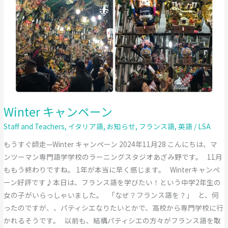
Winter キャンペーン
Staff and Teachers
,
イタリア語
,
お知らせ
,
フランス語
,
英語
/
LSA
もうすぐ師走—Winter キャンペーン 2024年11月28 こんにちは、マ
ンツーマン専門語学学校のラーニングスタジオあざみ野です。 11月
ももう終わりですね。 1年が本当に早く感じます。 Winterキャンペ
ーン好評です♪本日は、フランス語を学びたい！という中学2年生の
女の子がいらっしゃいました。 「なぜ？フランス語を？」 と、伺
ったのですが、、パティシエなりたいとかで、高校から専門学校に行
かれるそうです。 以前も、結構パティシエの方々がフランス語を取