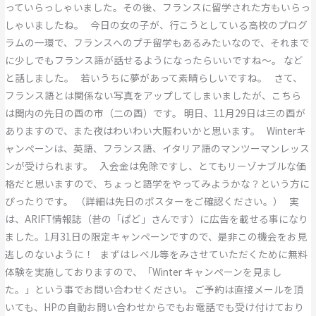
っていらっしゃいました。その後、フランスに留学された方もいらっ
しゃいましたね。 今日の女の子が、行こうとしている高校のプログ
ラムの一環で、フランスへのプチ留学もあるみたいなので、それまで
に少しでもフランス語が話せるようになったらいいですね〜。 など
と話しました。 若いうちに夢があって素晴らしいですね。 さて、
フランス語とは関係ない写真をアップしてしまいましたが、こちら
は関内の先日の酉の市（二の酉）です。 明日、11月29日は三の酉が
ありますので、また夜はわいわい大賑わいかと思います。 Winterキ
ャンペーンは、英語、フランス語、イタリア語のマンツーマンレッス
ンが受けられます。 入会金は免除ですし、とてもリーゾナブルな価
格だと思いますので、ちょっと語学をやってみようかな？という方に
ぴったりです。 （詳細は先日のポスターをご確認ください。） 実
は、ARIFT情報誌（昔の「ぱど」さんです）に広告を載せる事になり
ました。1月31日の限定キャンペーンですので、是非この機会をお見
逃しのないように！ まずはレベル等をみさせていただくために無料
体験を実施しておりますので、「Winter キャンペーンを見まし
た。」という事でお問い合わせください。 ご予約は直接メールを頂
いても、HPの自動お問い合わせからでもお電話でも受け付けており